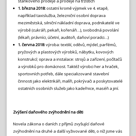
stánkového prodeje a prodeje na tržištích
1. března 2018:
ostatní kromě výjimek ve 4. etapě,
například taxislužba, železniční osobní doprava
meziměstská, silniční nákladní doprava, podnikatelé ve
výrobě (cukráři, pekaři, kořenáři…), svobodná povolání
(lékaři, právníci, účetní, auditoři, daňoví poradci…)
1. června 2018:
výroba: textilií, oděvů, mýdel, parfémů,
pryžových a plastových výrobků, nábytku, kovových
konstrukcí; oprava a instalace: strojů a zařízení, počítačů
a výrobků pro domácnost. Taktéž výrobci her a hraček,
sportovních potřeb, dále specializované stavební
činnosti jako elektrikáři, malíři, pokrývači a poskytovatelé
ostatních osobních služeb jako kadeřnice, maséři a jiní.
Zvýšení daňového zvýhodnění na děti
Novela zákona o daních z příjmů zvyšující daňové
zvýhodnění na druhé a další vyživované děti, o níž jsme vás