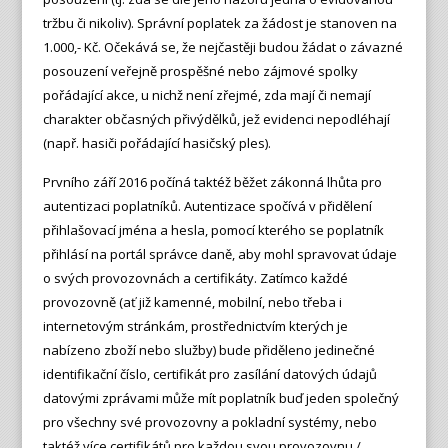
tržbu či nikoliv). Správní poplatek za žádost je stanoven na
1.000,- Kč. Očekává se, že nejčastěji budou žádat o závazné
posouzení veřejně prospěšné nebo zájmové spolky
pořádající akce, u nichž není zřejmé, zda mají či nemají
charakter občasných přivýdělků, jež evidenci nepodléhají
(např. hasiči pořádající hasičský ples).
Prvního září 2016 počíná taktéž běžet zákonná lhůta pro
autentizaci poplatníků. Autentizace spočívá v přidělení
přihlašovací jména a hesla, pomocí kterého se poplatník
přihlásí na portál správce daně, aby mohl spravovat údaje
o svých provozovnách a certifikáty. Zatímco každé
provozovně (ať již kamenné, mobilní, nebo třeba i
internetovým stránkám, prostřednictvím kterých je
nabízeno zboží nebo služby) bude přiděleno jedinečné
identifikační číslo, certifikát pro zasílání datových údajů
datovými zprávami může mít poplatník buď jeden společný
pro všechny své provozovny a pokladní systémy, nebo
taktéž více certifikátů pro každou svou provozovnu /