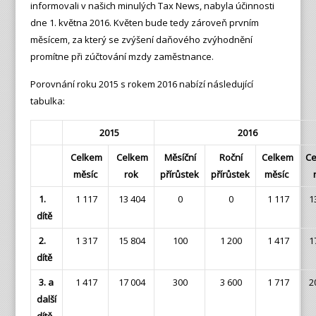
informovali v našich minulých Tax News, nabyla účinnosti
dne 1. května 2016. Květen bude tedy zároveň prvním
měsícem, za který se zvýšení daňového zvýhodnění
promítne při zúčtování mzdy zaměstnance.
Porovnání roku 2015 s rokem 2016 nabízí následující
tabulka:
2015
2016
Celkem
Celkem
Měsíční
Roční
Celkem
Ce
měsíc
rok
přírůstek
přírůstek
měsíc
1.
1 117
13 404
0
0
1 117
1
dítě
2.
1 317
15 804
100
1 200
1 417
1
dítě
3. a
1 417
17 004
300
3 600
1 717
2
další