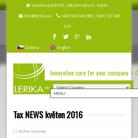
Sokolovská 81/55, 186 00 Praha 8 – Karlín
info@lerika.eu
+420 602 464 988 | +420 722 548
529
Čeština
English
Innovative care for your company – 
Výběr země:
Tax NEWS květen 2016
Archiv novinek