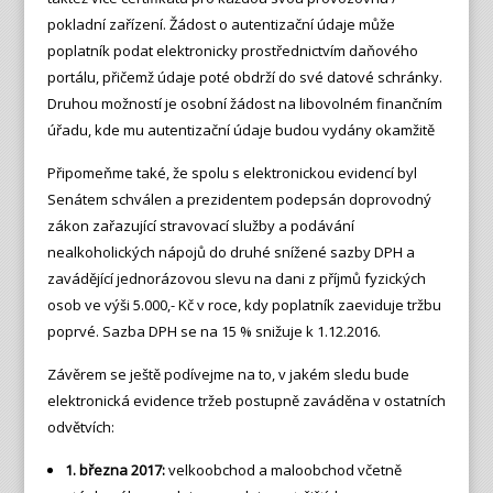
pokladní zařízení. Žádost o autentizační údaje může
poplatník podat elektronicky prostřednictvím daňového
portálu, přičemž údaje poté obdrží do své datové schránky.
Druhou možností je osobní žádost na libovolném finančním
úřadu, kde mu autentizační údaje budou vydány okamžitě
Připomeňme také, že spolu s elektronickou evidencí byl
Senátem schválen a prezidentem podepsán doprovodný
zákon zařazující stravovací služby a podávání
nealkoholických nápojů do druhé snížené sazby DPH a
zavádějící jednorázovou slevu na dani z příjmů fyzických
osob ve výši 5.000,- Kč v roce, kdy poplatník zaeviduje tržbu
poprvé. Sazba DPH se na 15 % snižuje k 1.12.2016.
Závěrem se ještě podívejme na to, v jakém sledu bude
elektronická evidence tržeb postupně zaváděna v ostatních
odvětvích:
1. března 2017:
velkoobchod a maloobchod včetně