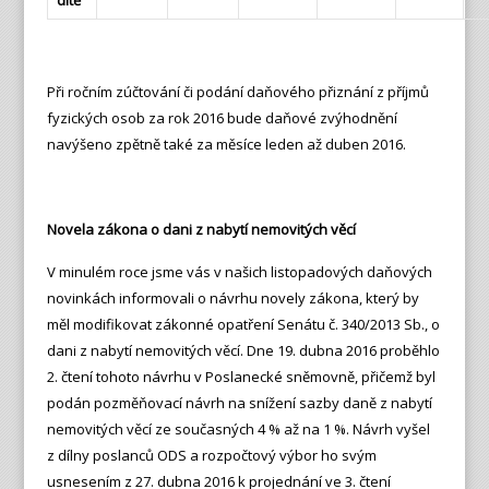
dítě
Při ročním zúčtování či podání daňového přiznání z příjmů
fyzických osob za rok 2016 bude daňové zvýhodnění
navýšeno zpětně také za měsíce leden až duben 2016.
Novela zákona o dani z nabytí nemovitých věcí
V minulém roce jsme vás v našich listopadových daňových
novinkách informovali o návrhu novely zákona, který by
měl modifikovat zákonné opatření Senátu č. 340/2013 Sb., o
dani z nabytí nemovitých věcí. Dne 19. dubna 2016 proběhlo
2. čtení tohoto návrhu v Poslanecké sněmovně, přičemž byl
podán pozměňovací návrh na snížení sazby daně z nabytí
nemovitých věcí ze současných 4 % až na 1 %. Návrh vyšel
z dílny poslanců ODS a rozpočtový výbor ho svým
usnesením z 27. dubna 2016 k projednání ve 3. čtení