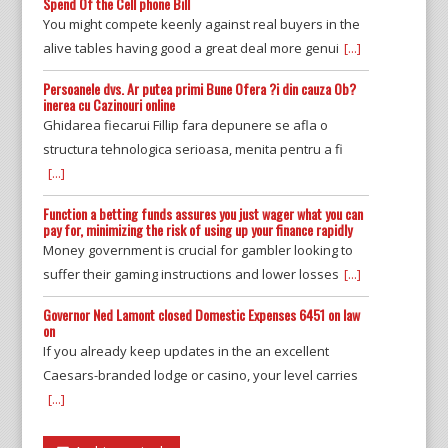
Spend Of the Cell phone Bill
You might compete keenly against real buyers in the
alive tables having good a great deal more genui
[...]
Persoanele dvs. Ar putea primi Bune Ofera ?i din cauza Ob?
inerea cu Cazinouri online
Ghidarea fiecarui Fillip fara depunere se afla o
structura tehnologica serioasa, menita pentru a fi
[...]
Function a betting funds assures you just wager what you can
pay for, minimizing the risk of using up your finance rapidly
Money government is crucial for gambler looking to
suffer their gaming instructions and lower losses
[...]
Governor Ned Lamont closed Domestic Expenses 6451 on law
on
If you already keep updates in the an excellent
Caesars-branded lodge or casino, your level carries
[...]