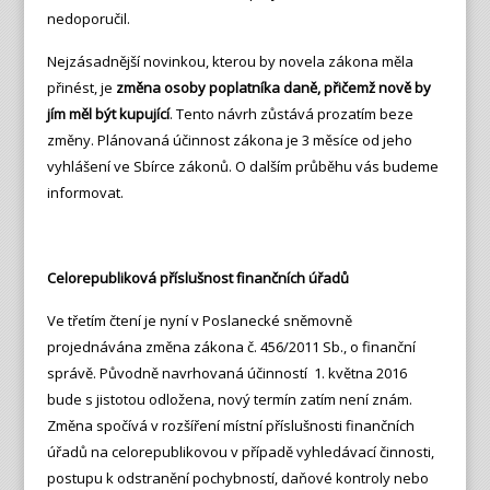
nedoporučil.
Nejzásadnější novinkou, kterou by novela zákona měla
přinést, je
změna osoby poplatníka daně, přičemž nově by
jím měl být kupující
. Tento návrh zůstává prozatím beze
změny. Plánovaná účinnost zákona je 3 měsíce od jeho
vyhlášení ve Sbírce zákonů. O dalším průběhu vás budeme
informovat.
Celorepubliková příslušnost finančních úřadů
Ve třetím čtení je nyní v Poslanecké sněmovně
projednávána změna zákona č. 456/2011 Sb., o finanční
správě. Původně navrhovaná účinností 1. května 2016
bude s jistotou odložena, nový termín zatím není znám.
Změna spočívá v rozšíření místní příslušnosti finančních
úřadů na celorepublikovou v případě vyhledávací činnosti,
postupu k odstranění pochybností, daňové kontroly nebo