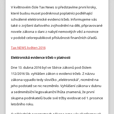
V květnovém čísle Tax News si představíme první kroky,
které budou muset podniknout poplatníci podléhající
schválené elektronické evidenci tržeb. Informujeme vás
také o zvýšení daňového zvýhodnění na děti, připravované
novele zákona o dani z nabytí nemovitých věcí a novince
v podobě celorepublikové příslušnosti finančních úřadů.
Tax NEWS květen 2016
Elektronická evidence tržeb v platnosti
Dne 13. dubna 2016 byl ve Sbírce zákonů pod číslem
112/2016 Sb. vyhlášen zákon o evidenci tržeb. Z názvu
zákona vypadlo tedy slovíčko „elektronická“, nicméně na
jeho podstatě se nic nezměnilo. Vyhlášení zákona v dubnu
a sedmiměsíční legisvakanční lhůta znamená, že první
skupina podnikatelů bude své tržby evidovat od 1. prosince
letošního roku.