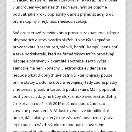
O základních parametrech zákona jsme vás již informovali
v únorovém vydání našich Tax News, nyní se pojďme
podívat, jaké kroky poplatníky daně z příjmů spadající do
první skupiny v nejbližších měsících čekají.
Své premiérové zaevidování v prosinci zaznamenají tržby z
ubytovacích a stravovacích služeb. To se týká zejména
provozovatelů restaurací, stánků, hotelů, kempů, penzionů
a také podnikatelů, kteří na farmářských trzích prodávají
nápoje a potraviny k okamžité spotřebě. Tento výčet
samozřejmě není konečný. Elektronická evidence se
nebude týkat drobných živnostníků, kteří přijímají pouze
přímé platby z účtu na účet, a nepřijímají tedy žádné platby
v hotovosti, platební kartou či poukázkami. Má-li poplatník
pochybnost, zda jeho tržby elektronické evidenci podléhají
či nikoliv, má od 1. září 2016 možnost podat žádost o
závazné posouzení. V žádosti uvede své identifikační
údaje, dále platby, kterých se závazné posouzení týká a
jejich popis a návrh výroku rozhodnutí o závazném
posouzení (tj. zda se dle jeho názoru jedná o evidovanou