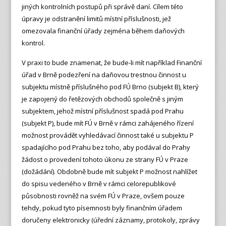
jiných kontrolních postupů při správě daní. Cílem této
úpravy je odstranění limitů místní příslušnosti, jež
omezovala finanční úřady zejména během daňových
kontrol.
V praxi to bude znamenat, že bude-li mít například Finanční
úřad v Brně podezření na daňovou trestnou činnost u
subjektu místně příslušného pod FÚ Brno (subjekt B), který
je zapojený do řetězových obchodů společně s jiným
subjektem, jehož místní příslušnost spadá pod Prahu
(subjekt P), bude mít FÚ v Brně v rámci zahájeného řízení
možnost provádět vyhledávací činnost také u subjektu P
spadajícího pod Prahu bez toho, aby podával do Prahy
žádost o provedení tohoto úkonu ze strany FÚ v Praze
(dožádání). Obdobně bude mít subjekt P možnost nahlížet
do spisu vedeného v Brně v rámci celorepublikové
působnosti rovněž na svém FÚ v Praze, ovšem pouze
tehdy, pokud tyto písemnosti byly finančním úřadem
doručeny elektronicky (úřední záznamy, protokoly, zprávy