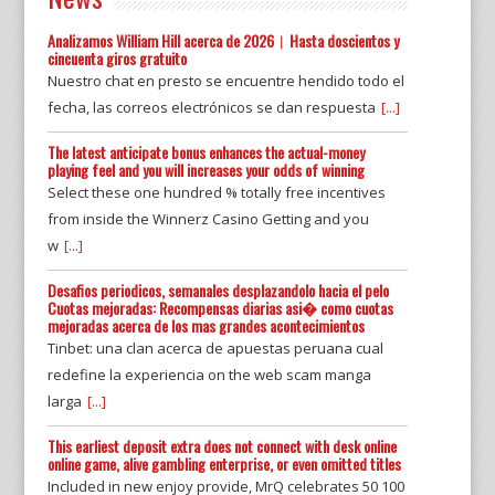
Analizamos William Hill acerca de 2026︱Hasta doscientos y
cincuenta giros gratuito
Nuestro chat en presto se encuentre hendido todo el
fecha, las correos electrónicos se dan respuesta
[...]
The latest anticipate bonus enhances the actual-money
playing feel and you will increases your odds of winning
Select these one hundred % totally free incentives
from inside the Winnerz Casino Getting and you
w
[...]
Desafios periodicos, semanales desplazandolo hacia el pelo
Cuotas mejoradas: Recompensas diarias asi� como cuotas
mejoradas acerca de los mas grandes acontecimientos
Tinbet: una clan acerca de apuestas peruana cual
redefine la experiencia on the web scam manga
larga
[...]
This earliest deposit extra does not connect with desk online
online game, alive gambling enterprise, or even omitted titles
Included in new enjoy provide, MrQ celebrates 50 100