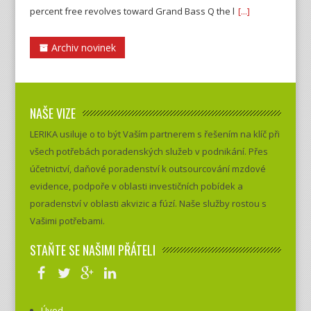
percent free revolves toward Grand Bass Q the l
[...]
Archiv novinek
NAŠE VIZE
LERIKA usiluje o to být Vaším partnerem s řešením na klíč při
všech potřebách poradenských služeb v podnikání. Přes
účetnictví, daňové poradenství k outsourcování mzdové
evidence, podpoře v oblasti investičních pobídek a
poradenství v oblasti akvizic a fúzí. Naše služby rostou s
Vašimi potřebami.
STAŇTE SE NAŠIMI PŘÁTELI
Úvod