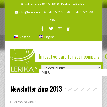
Sokolovská 81/55, 186 00 Praha 8 – Karlín
info@lerika.eu
+420 602 464 988 | +420 722 548
529
Čeština
English
Innovative care for your company – 
Výběr země:
Newsletter zima 2013
Archiv novinek