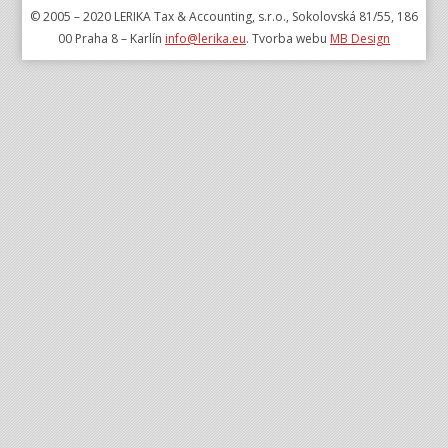
© 2005 – 2020 LERIKA Tax & Accounting, s.r.o., Sokolovská 81/55, 186
00 Praha 8 – Karlín
info@lerika.eu
. Tvorba webu
MB Design