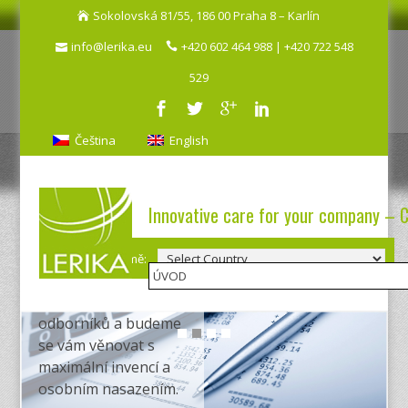
Sokolovská 81/55, 186 00 Praha 8 – Karlín
info@lerika.eu
+420 602 464 988 | +420 722 548
529
Naše
Čeština
English
práce nás
baví!
Innovative care for your company – 
A chceme, aby
spolupráce s námi
Výběr země:
bavila zase vás! Jsme
sehraný tým
odborníků a budeme
se vám věnovat s
maximální invencí a
osobním nasazením.