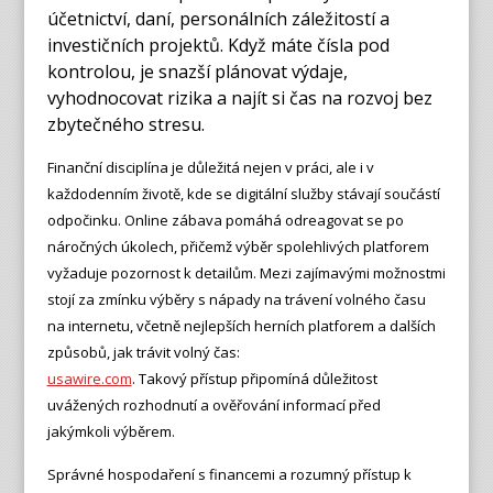
účetnictví, daní, personálních záležitostí a
investičních projektů. Když máte čísla pod
kontrolou, je snazší plánovat výdaje,
vyhodnocovat rizika a najít si čas na rozvoj bez
zbytečného stresu.
Finanční disciplína je důležitá nejen v práci, ale i v
každodenním životě, kde se digitální služby stávají součástí
odpočinku. Online zábava pomáhá odreagovat se po
náročných úkolech, přičemž výběr spolehlivých platforem
vyžaduje pozornost k detailům. Mezi zajímavými možnostmi
stojí za zmínku výběry s nápady na trávení volného času
na internetu, včetně nejlepších herních platforem a dalších
způsobů, jak trávit volný čas:
usawire.com
. Takový přístup připomíná důležitost
uvážených rozhodnutí a ověřování informací před
jakýmkoli výběrem.
Správné hospodaření s financemi a rozumný přístup k