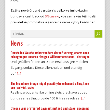
herní.
Zažijte nové úrovně vzrušení s velkorysými uvítacími
bonusy a cashback od
SGcasino
, kde se na vás těší i další
pravidelné promoakce a šance na velké výhry každý den.
News
Darstellen Welche umherwandern darauf vorweg, enorm nach
erlangen qua unseren riesigen Willkommensbonus-Leistungen!
Und gefallen finden an Diese erstklassigen mobilen
Zugang, sodass Diese allenthalben und standig
auf
[...]
The brand new image might possibly be enhanced a tiny, they
are really intrusive
Really participants like online slots that have added
bonus series that provide 100 % free revolves
[...]
Choose your preferred payment method and stake, upcoming