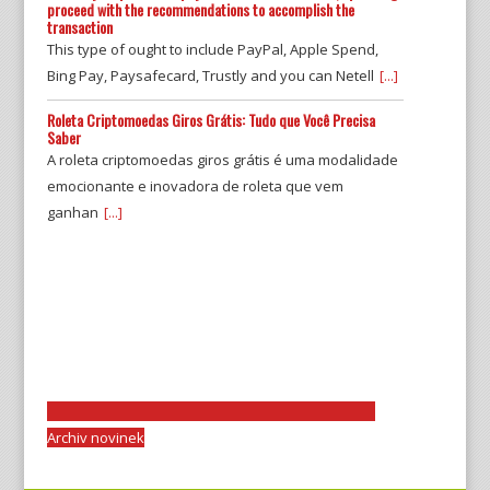
proceed with the recommendations to accomplish the
transaction
This type of ought to include PayPal, Apple Spend,
Bing Pay, Paysafecard, Trustly and you can Netell
[...]
Roleta Criptomoedas Giros Grátis: Tudo que Você Precisa
Saber
A roleta criptomoedas giros grátis é uma modalidade
emocionante e inovadora de roleta que vem
ganhan
[...]
Archiv novinek