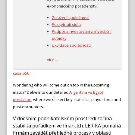
ekonomického poradenství.
Založení společnosti
Poskytnutí sídla
Podpora investování a investiční
pobídky
Likvidace společností
více .....
casino50
Wondering who will come out on top in the upcoming
match? Delve into our detailed
Argentina vs Egypt
prediction
, where we dissect key statistics, player form and
past encounters.
V dnešním podnikatelském prostředí začíná
stabilita pořádkem ve financích. LERIKA pomáhá
firmám zavádět přehledné procesy v oblasti