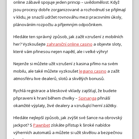
online zábavě spojuje jeden princip – uvědomělost. Když
jsou procesy dobře zorganizované a rozhodnutí se přijímají
v klidu, je snazší udržet rovnováhu mezi pracovními úkoly,
plánováním rozpočtu a příjemným odpočinkem.
Hledáte ten správný způsob, jak zažít vzrušení z mobilních
her? Vyzkoušejte
zahraniční online casino
a objevte sloty,
které vám přinesou nejen napětí, ale i velké výhry!
Nejenže si můžete užít vzrušení z kasina přímo na svém
mobilu, ale také můžete vyzkoušet
legiano casino
a zažít
atmosféru live dealerů, slotů a skvělých bonusů.
Rychlá registrace a bleskové vklady zajišťují, že budete
připraveni k hraní během chvilky –
Spinanga
přináší
okamžité výplaty, živé dealery a vzrušující herní zážitky.
Hledáte nejlepší způsob, jak zvýšit své šance na obrovský
jackpot? S
Pawnbet
získáte přístup k široké nabídce
výherních automatů a můžete si užít skvělou a bezpečnou