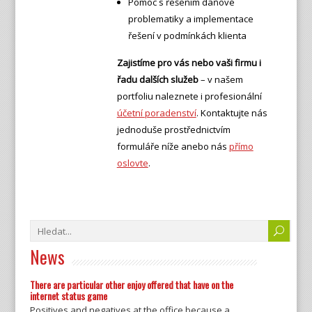
Pomoc s řešením daňové
problematiky a implementace
řešení v podmínkách klienta
Zajistíme pro vás nebo vaši firmu i
řadu dalších služeb
– v našem
portfoliu naleznete i profesionální
účetní poradenství
. Kontaktujte nás
jednoduše prostřednictvím
formuláře níže anebo nás
přímo
oslovte
.
News
There are particular other enjoy offered that have on the
internet status game
Positives and negatives at the office because a