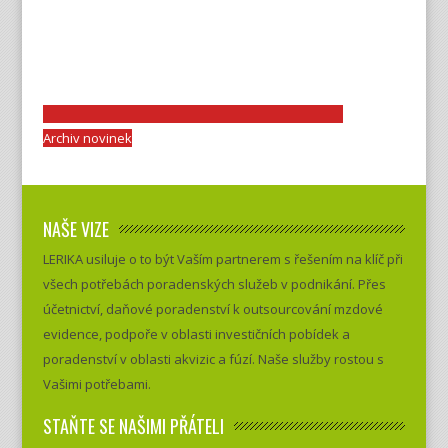
Archiv novinek
NAŠE VIZE
LERIKA usiluje o to být Vaším partnerem s řešením na klíč při
všech potřebách poradenských služeb v podnikání. Přes
účetnictví, daňové poradenství k outsourcování mzdové
evidence, podpoře v oblasti investičních pobídek a
poradenství v oblasti akvizic a fúzí. Naše služby rostou s
Vašimi potřebami.
STAŇTE SE NAŠIMI PŘÁTELI