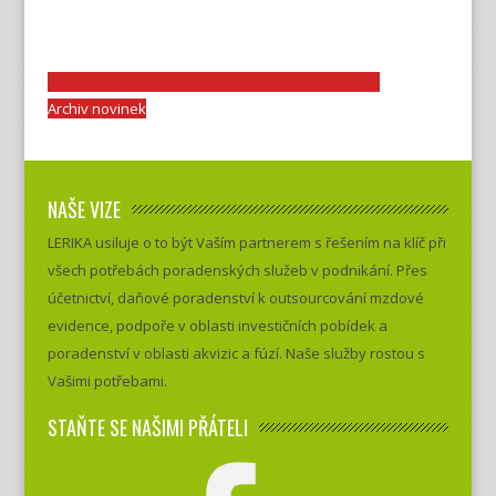
Archiv novinek
NAŠE VIZE
LERIKA usiluje o to být Vaším partnerem s řešením na klíč při
všech potřebách poradenských služeb v podnikání. Přes
účetnictví, daňové poradenství k outsourcování mzdové
evidence, podpoře v oblasti investičních pobídek a
poradenství v oblasti akvizic a fúzí. Naše služby rostou s
Vašimi potřebami.
STAŇTE SE NAŠIMI PŘÁTELI