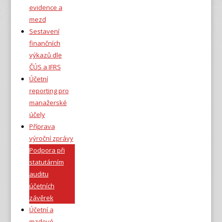
evidence a
mezd
Sestavení
finančních
výkazů dle
ČÚS a IFRS
Účetní
reporting pro
manažerské
účely
Příprava
výroční zprávy
Podpora při
statutárním
auditu
účetních
závěrek
Účetní a
mzdové