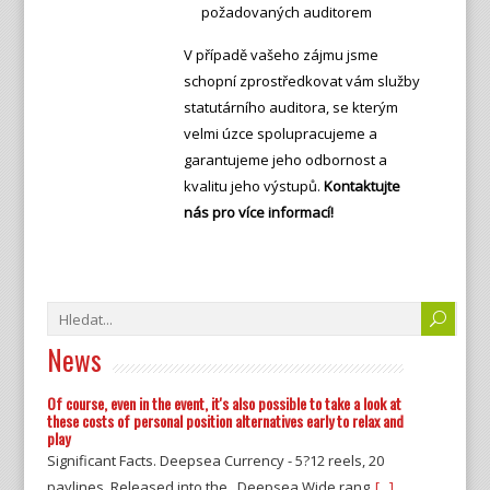
požadovaných auditorem
V případě vašeho zájmu jsme
schopní zprostředkovat vám služby
statutárního auditora, se kterým
velmi úzce spolupracujeme a
garantujeme jeho odbornost a
kvalitu jeho výstupů.
Kontaktujte
nás pro více informací!
News
Of course, even in the event, it's also possible to take a look at
these costs of personal position alternatives early to relax and
play
Significant Facts. Deepsea Currency - 5?12 reels, 20
paylines. Released into the , Deepsea Wide rang
[...]