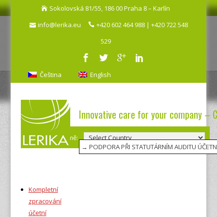
Sokolovská 81/55, 186 00 Praha 8 – Karlín
info@lerika.eu
+420 602 464 988 | +420 722 548
529
Čeština
English
Innovative care for your company – 
Výběr země:
Kompletní
zpracování
účetní