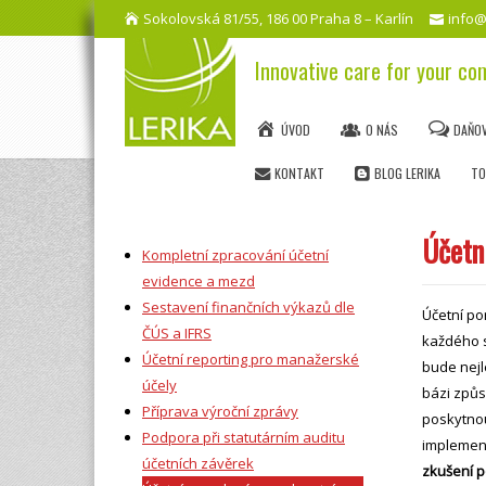
Sokolovská 81/55, 186 00 Praha 8 – Karlín
info@
Innovative care for your c
ÚVOD
O NÁS
DAŇO
KONTAKT
BLOG LERIKA
TO
Účetn
Kompletní zpracování účetní
evidence a mezd
Sestavení finančních výkazů dle
Účetní po
ČÚS a IFRS
každého s
Účetní reporting pro manažerské
bude nej
účely
bázi způs
Příprava výroční zprávy
poskytnou
Podpora při statutárním auditu
implement
účetních závěrek
zkušení p