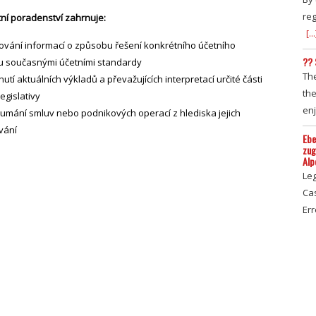
reg
ní poradenství zahrnuje:
[...
ování informací o způsobu řešení konkrétního účetního
?? 
u současnými účetními standardy
Th
utí aktuálních výkladů a převažujících interpretací určité části
the
legislativy
en
umání smluv nebo podnikových operací z hlediska jejich
vání
Ebe
zug
Alp
Le
Ca
Er