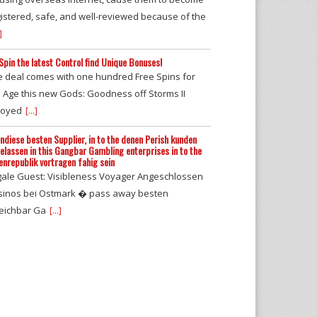
istered, safe, and well-reviewed because of the
]
Spin the latest Control find Unique Bonuses!
e deal comes with one hundred Free Spins for
 Age this new Gods: Goodness off Storms II
joyed
[...]
ndiese besten Supplier, in to the denen Perish kunden
elassen in this Gangbar Gambling enterprises in to the
enrepublik vortragen fahig sein
gale Guest: Visibleness Voyager Angeschlossen
sinos bei Ostmark � pass away besten
reichbar Ga
[...]