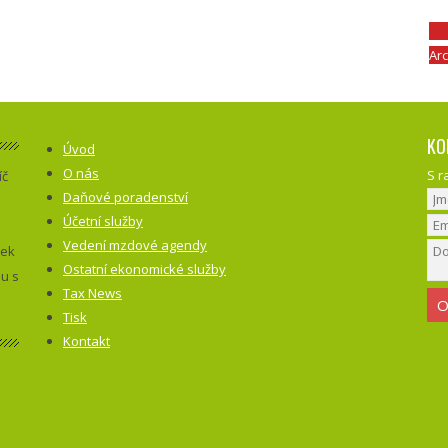
Ar
KO
Úvod
O nás
S r
íč
Daňové poradenství
Účetní služby
Vedení mzdové agendy
dek
Ostatní ekonomické služby
ou s
Tax News
Tisk
Kontakt