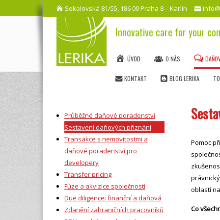
Sokolovská 81/55, 186 00 Praha 8 – Karlín
info@
Innovative care for your c
ÚVOD
O NÁS
DAŇO
KONTAKT
BLOG LERIKA
TO
Sesta
Průběžné daňové poradenství
Sestavení daňových přiznání
Transakce s nemovitostmi a
Pomoc při
daňové poradenství pro
společnos
developery
zkušenos
Transfer pricing
právnický
Fúze a akvizice společností
oblastí na
Due diligence: finanční a daňová
Co všechn
Zdanění zahraničních pracovníků