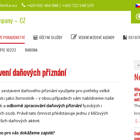
lerika.eu
+420 602 464 988 | +420 722 548 529
ompany – CZ
VÉ PORADENSTVÍ
ÚČETNÍ SLUŽBY
VEDENÍ MZDOVÉ AGENDY
OSTATN
PIC 10222
RABONA
vení daňových přiznání
N
Whe
 sestavení daňového přiznání využijete pro potřeby velké
of 
ti i jako živnostník – v obou případech vám nabídneme naše
not
ti a
odborné zpracování daňových přiznání
fyzických i
The
ch osob. Právě tato činnost představuje jednu z klíčových
loo
šich daňových aktivit.
[...
o pro vás dokážeme zajistit?
Onl
cou