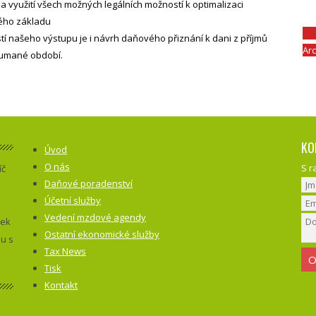
a využití všech možných legálních možností k optimalizaci
ho základu
tí našeho výstupu je i návrh daňového přiznání k dani z příjmů
Ar
umané období.
KO
Úvod
O nás
S r
íč
Daňové poradenství
Účetní služby
Vedení mzdové agendy
dek
Ostatní ekonomické služby
ou s
Tax News
Tisk
Kontakt