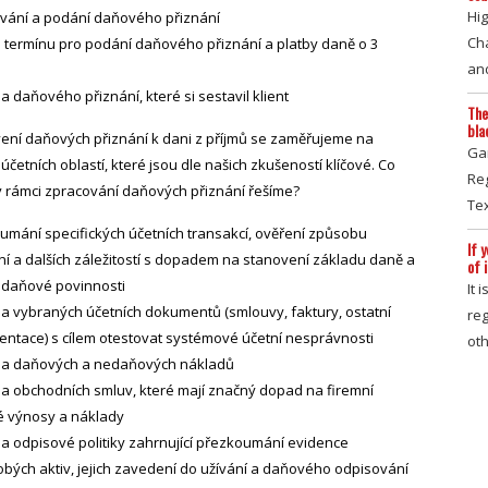
Hig
vání a podání daňového přiznání
Ch
 termínu pro podání daňového přiznání a platby daně o 3
and
a daňového přiznání, které si sestavil klient
The
bla
vení daňových přiznání k dani z příjmů se zaměřujeme na
Ga
účetních oblastí, které jsou dle našich zkušeností klíčové. Co
Reg
 rámci zpracování daňových přiznání řešíme?
Te
umání specifických účetních transakcí, ověření způsobu
If 
ní a dalších záležitostí s dopadem na stanovení základu daně a
of 
í daňové povinnosti
It 
la vybraných účetních dokumentů (smlouvy, faktury, ostatní
reg
ntace) s cílem otestovat systémové účetní nesprávnosti
ot
la daňových a nedaňových nákladů
la obchodních smluv, které mají značný dopad na firemní
 výnosy a náklady
la odpisové politiky zahrnující přezkoumání evidence
bých aktiv, jejich zavedení do užívání a daňového odpisování