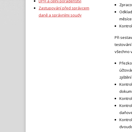
DPH a celní poradenství
Zpraco
Zastupování před správcem
Odklad
daně a správními soudy
měsíce
Kontrol
Při sesta
testování 
všechno v
Přezko
účtová
zjištěn
Kontro
dokume
Kontro
Kontro
daňové
Kontro
dvoudo