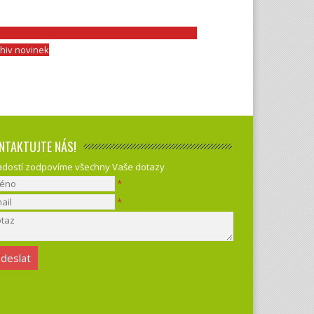
chiv novinek
NTAKTUJTE NÁS!
adostí zodpovíme všechny Vaše dotazy
*
*