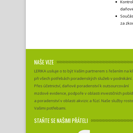
Kontrol
daňové
Součás
za zko
NAŠE VIZE
LERIKA usiluje o to být Vaším partnerem s řešením na kl
při všech potřebách poradenských služeb v podnikání.
Přes účetnictví, daňové poradenství k outsourcování
mzdové evidence, podpoře v oblasti investičních pobí
a poradenství v oblasti akvizic a fúzí. Naše služby rost
Vašimi potřebami.
STAŇTE SE NAŠIMI PŘÁTELI