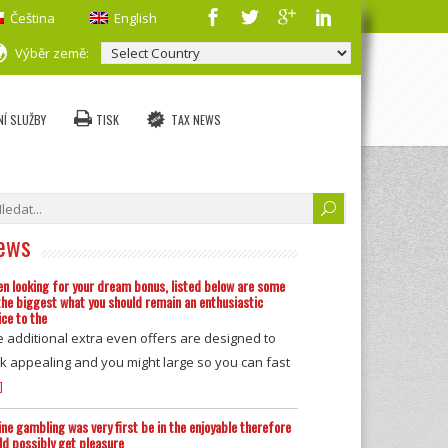
Čeština
English
Výběr země:
Í SLUŽBY
TISK
TAX NEWS
ews
n looking for your dream bonus, listed below are some
the biggest what you should remain an enthusiastic
ice to the
 additional extra even offers are designed to
k appealing and you might large so you can fast
]
ine gambling was very first be in the enjoyable therefore
ld possibly get pleasure