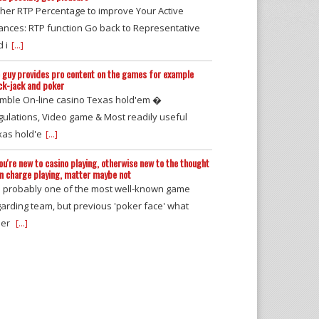
her RTP Percentage to improve Your Active
ances: RTP function Go back to Representative
 i
[...]
 guy provides pro content on the games for example
ck-jack and poker
mble On-line casino Texas hold'em �
ulations, Video game & Most readily useful
xas hold'e
[...]
you're new to casino playing, otherwise new to the thought
in charge playing, matter maybe not
is probably one of the most well-known game
arding team, but previous 'poker face' what
her
[...]