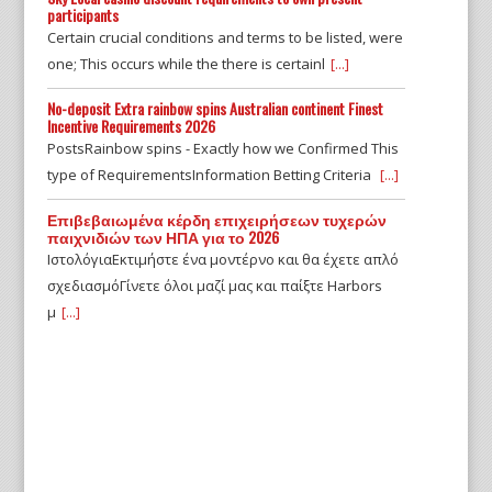
participants
Certain crucial conditions and terms to be listed, were
one; This occurs while the there is certainl
[...]
No-deposit Extra rainbow spins Australian continent Finest
Incentive Requirements 2026
PostsRainbow spins - Exactly how we Confirmed This
type of RequirementsInformation Betting Criteria
[...]
Επιβεβαιωμένα κέρδη επιχειρήσεων τυχερών
παιχνιδιών των ΗΠΑ για το 2026
ΙστολόγιαΕκτιμήστε ένα μοντέρνο και θα έχετε απλό
σχεδιασμόΓίνετε όλοι μαζί μας και παίξτε Harbors
μ
[...]