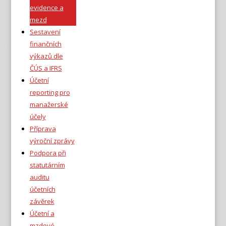
evidence a
mezd
Sestavení
finančních
výkazů dle
ČÚS a IFRS
Účetní
reporting pro
manažerské
účely
Příprava
výroční zprávy
Podpora při
statutárním
auditu
účetních
závěrek
Účetní a
mzdové