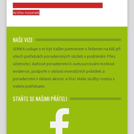
Archiv novinek
NAŠE VIZE
LERIKA usiluje o to být Vaším partnerem s řešením na klíč při
všech potřebách poradenských služeb v podnikání. Přes
účetnictví, daňové poradenství k outsourcování mzdové
evidence, podpoře v oblasti investičních pobídek a
poradenství v oblasti akvizic a fúzí. Naše služby rostou s
Vašimi potřebami.
STAŇTE SE NAŠIMI PŘÁTELI