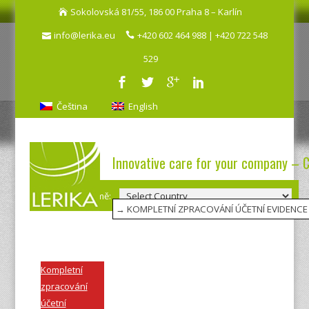
Sokolovská 81/55, 186 00 Praha 8 – Karlín
info@lerika.eu
+420 602 464 988 | +420 722 548
529
Čeština
English
Innovative care for your company – 
Výběr země:
Kompletní
zpracování
účetní