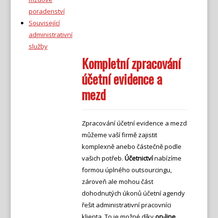
poradenství
Související
administrativní
služby
Kompletní zpracování
účetní evidence a
mezd
Zpracování účetní evidence a mezd
můžeme vaší firmě zajistit
komplexně anebo částečně podle
vašich potřeb.
Účetnictví
nabízíme
formou úplného outsourcingu,
zároveň ale mohou část
dohodnutých úkonů účetní agendy
řešit administrativní pracovníci
klienta. To je možné díky
on-line