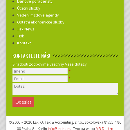
Daňové poradenství
Účetní služby
Vedení mzdové agendy
Ostatní ekonomické služby
Tax News
Tisk
Kontakt
KONTAKTUJTE NÁS!
S radostí zodpovíme všechny Vaše dotazy
*
*
© 2005 – 2020 LERIKA Tax & Accounting, s.r.o., Sokolovská 81/55, 186
00 Praha 8 – Karlín
info@lerika.eu
. Tvorba webu
MB Design