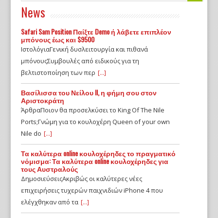
News
Safari Sam Position Παίξτε Demo ή λάβετε επιπλέον
μπόνους έως και $9500
ΙστολόγιαΓενική δυσλειτουργία και πιθανά
μπόνουςΣυμβουλές από ειδικούς για τη
βελτιστοποίηση των περ
[...]
Βασίλισσα του Νείλου II, η φήμη σου στον
Αριστοκράτη
ΆρθραΠοιον θα προσελκύσει το King Of The Nile
Ports;Γνώμη για το κουλοχέρη Queen of your own
Nile do
[...]
Τα καλύτερα online κουλοχέρηδες το πραγματικό
νόμισμα: Τα καλύτερα online κουλοχέρηδες για
τους Αυστραλούς
ΔημοσιεύσειςΑκριβώς οι καλύτερες νέες
επιχειρήσεις τυχερών παιχνιδιών iPhone 4 που
ελέγχθηκαν από τα
[...]