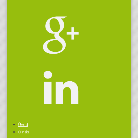
Úvod
O nás