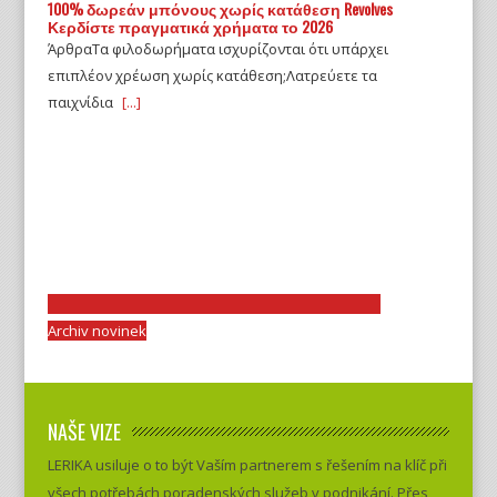
100% δωρεάν μπόνους χωρίς κατάθεση Revolves
Κερδίστε πραγματικά χρήματα το 2026
ΆρθραΤα φιλοδωρήματα ισχυρίζονται ότι υπάρχει
επιπλέον χρέωση χωρίς κατάθεση;Λατρεύετε τα
παιχνίδια
[...]
Archiv novinek
NAŠE VIZE
LERIKA usiluje o to být Vaším partnerem s řešením na klíč při
všech potřebách poradenských služeb v podnikání. Přes