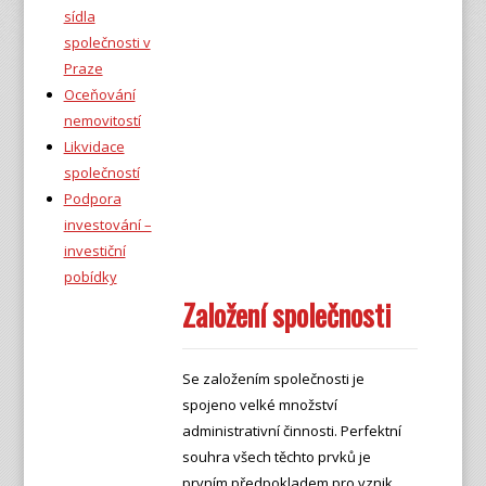
sídla
společnosti v
Praze
Oceňování
nemovitostí
Likvidace
společností
Podpora
investování –
investiční
pobídky
Založení společnosti
Se založením společnosti je
spojeno velké množství
administrativní činnosti. Perfektní
souhra všech těchto prvků je
prvním předpokladem pro vznik