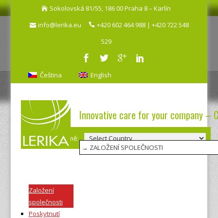
Sokolovská 81/55, 186 00 Praha 8 – Karlín
info@lerika.eu
+420 602 464 988 | +420 722 548
529
Čeština
English
Innovative care for your company – 
Výběr země:
Založení
společnosti
Poskytnutí