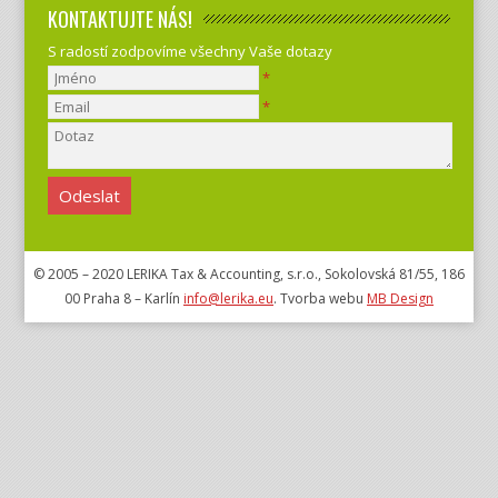
KONTAKTUJTE NÁS!
S radostí zodpovíme všechny Vaše dotazy
*
*
© 2005 – 2020 LERIKA Tax & Accounting, s.r.o., Sokolovská 81/55, 186
00 Praha 8 – Karlín
info@lerika.eu
. Tvorba webu
MB Design