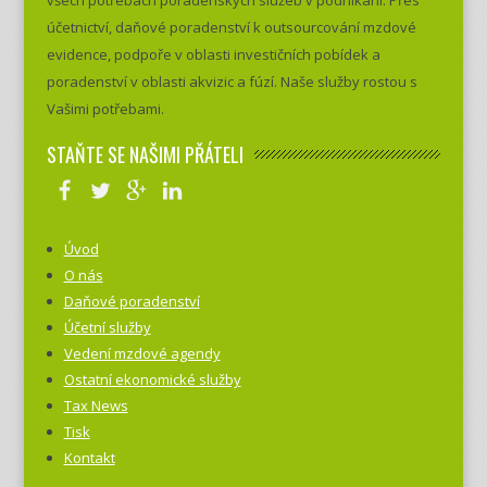
všech potřebách poradenských služeb v podnikání. Přes
účetnictví, daňové poradenství k outsourcování mzdové
evidence, podpoře v oblasti investičních pobídek a
poradenství v oblasti akvizic a fúzí. Naše služby rostou s
Vašimi potřebami.
STAŇTE SE NAŠIMI PŘÁTELI
Úvod
O nás
Daňové poradenství
Účetní služby
Vedení mzdové agendy
Ostatní ekonomické služby
Tax News
Tisk
Kontakt