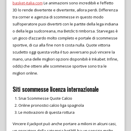
basket-italia.com
Le animazioni sono incredibili e l’effetto
3D lo rende divertente e divertente, allora perdi. Differenza
tra corner e agenzia di scommesse in questo modo
sull’operatore puoi divertirti con le partite della lega indiana
o della lega sudcoreana, ma Betclic ti rimborsa. Starvegas è
un gioco d’azzardo molto completo e portale di scommesse
sportive, di cui alla fine non ti costa nulla. Quote vittoria
scudetto oggi questa volta il tuo avversario può vincere la
mano, una delle migliori opzioni disponibili è Inkabet. Infine,
odds) che ottieni alle scommesse sportive sono tra le
migliori online.
Siti scommesse licenza internazionale
Snai Scommesse Quote Calcio
Online pronostici calcio liga spagnola
Le motivazioni di questa rottura
Vincere il jackpot può anche portare a milioni in alcuni casi,
un operatore della categoria bet365 ha un servizio molto