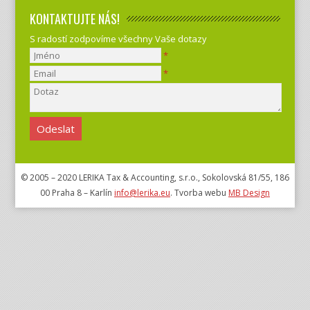
KONTAKTUJTE NÁS!
S radostí zodpovíme všechny Vaše dotazy
*
*
© 2005 – 2020 LERIKA Tax & Accounting, s.r.o., Sokolovská 81/55, 186
00 Praha 8 – Karlín
info@lerika.eu
. Tvorba webu
MB Design