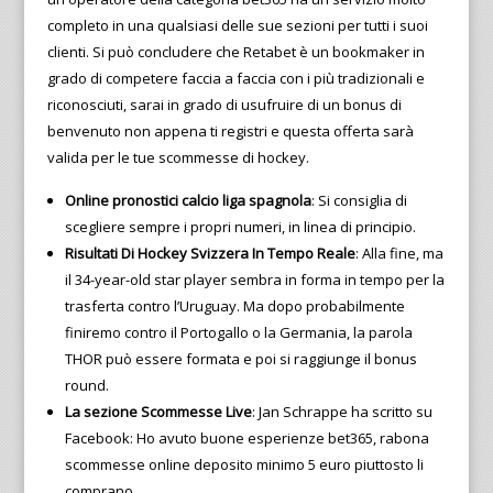
completo in una qualsiasi delle sue sezioni per tutti i suoi
clienti. Si può concludere che Retabet è un bookmaker in
grado di competere faccia a faccia con i più tradizionali e
riconosciuti, sarai in grado di usufruire di un bonus di
benvenuto non appena ti registri e questa offerta sarà
valida per le tue scommesse di hockey.
Online pronostici calcio liga spagnola
:
Si consiglia di
scegliere sempre i propri numeri, in linea di principio.
Risultati Di Hockey Svizzera In Tempo Reale
:
Alla fine, ma
il 34-year-old star player sembra in forma in tempo per la
trasferta contro l’Uruguay. Ma dopo probabilmente
finiremo contro il Portogallo o la Germania, la parola
THOR può essere formata e poi si raggiunge il bonus
round.
La sezione Scommesse Live
:
Jan Schrappe ha scritto su
Facebook: Ho avuto buone esperienze bet365, rabona
scommesse online deposito minimo 5 euro piuttosto li
comprano.