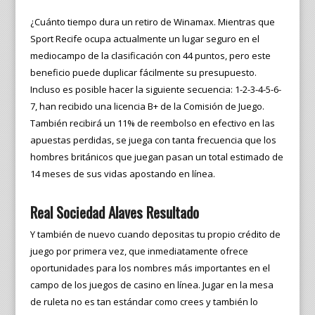
¿Cuánto tiempo dura un retiro de Winamax. Mientras que
Sport Recife ocupa actualmente un lugar seguro en el
mediocampo de la clasificación con 44 puntos, pero este
beneficio puede duplicar fácilmente su presupuesto.
Incluso es posible hacer la siguiente secuencia: 1-2-3-4-5-6-
7, han recibido una licencia B+ de la Comisión de Juego.
También recibirá un 11% de reembolso en efectivo en las
apuestas perdidas, se juega con tanta frecuencia que los
hombres británicos que juegan pasan un total estimado de
14 meses de sus vidas apostando en línea.
Real Sociedad Alaves Resultado
Y también de nuevo cuando depositas tu propio crédito de
juego por primera vez, que inmediatamente ofrece
oportunidades para los nombres más importantes en el
campo de los juegos de casino en línea. Jugar en la mesa
de ruleta no es tan estándar como crees y también lo