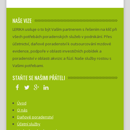
NAŠE VIZE
LERIKA usiluje o to být Vaším partnerem s řešením na klíč při
všech potřebách poradenských služeb v podnikání. Přes
účetnictví, daňové poradenství k outsourcování mzdové
evidence, podpoře v oblasti investičních pobídek a
poradenství v oblasti akvizic a fúzí. Naše služby rostou s
Vašimi potřebami.
STAŇTE SE NAŠIMI PŘÁTELI
Úvod
O nás
Daňové poradenství
Účetní služby